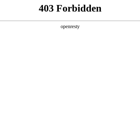
产品及服务
行业解决方案
合作伙伴
投资者关系
。推动云网融合和算网一体的进程中，J9国际数码在算力基础设施、
，与运营商客户协同创新，助力转型更快、更稳推进。