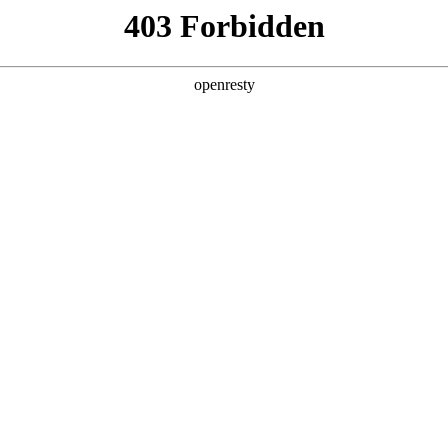
产品及服务
行业解决方案
合作伙伴
投资者关系
国际问学
智算基础设施
算力调度加速
智