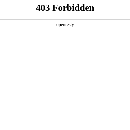
产品及服务
行业解决方案
合作伙伴
投资者关系
企业级AI规划与开发服务
大模型代训练
提供高效、稳定的大
预约专家咨询 >>