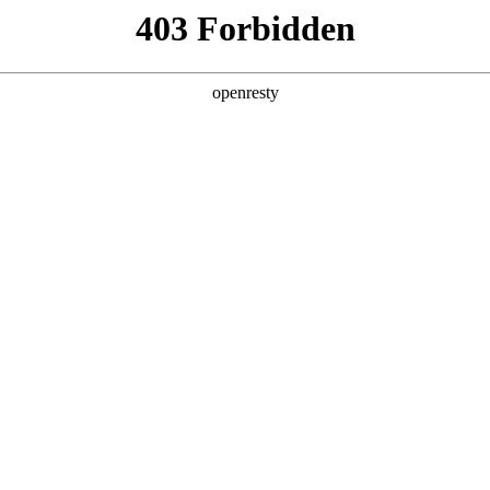
产品及服务
行业解决方案
合作伙伴
投资者关系
国际问学
智算基础设施
算力调度加速
智