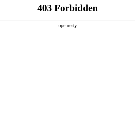
产品及服务
行业解决方案
合作伙伴
投资者关系
业务挑战
业务流程不连贯
随着组织内各类业务系统的增多，
各类业务系统间独立性问题更加突出。组
织全业务流程存在系统业务断点，
无法实现完整的全流程业务线上
化，数据及应用孤立，业务
操作困难。